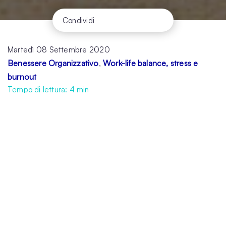
Condividi
Martedì 08 Settembre 2020
Benessere Organizzativo
Work-life balance, stress e
,
burnout
Tempo di lettura:
4
min
Viviamo un periodo in cui modi, tempi e spazi
del lavoro stanno profondamente cambiando.
Il recente passaggio obbligato al lavoro da
remoto dovuto alla pandemia del Covid-19 ci
ha portati a sperimentare differenti possibilità
di gestione del lavoro, accompagnate però
da
nuove necessità organizzative
.