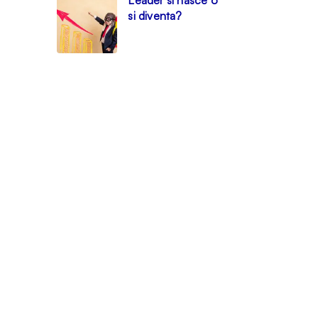
Leader si nasce o
si diventa?