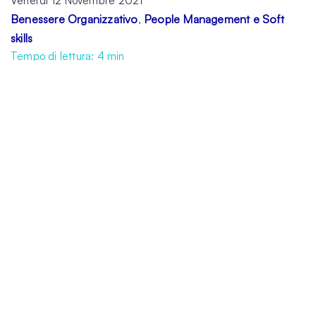
Venerdì 12 Novembre 2021
Benessere Organizzativo
People Management e Soft
,
skills
Tempo di lettura:
4
min
La
fiducia
è alla base delle nostre relazioni,
un’aspettativa personale rispetto al
comportamento futuro di un’altra persona al
fine di orientare il proprio comportamento.
Per dare fiducia o conquistarla abbiamo
necessità di conoscere e condividere:
soltanto successivamente saremo disposti a
dare fiducia.
La fiducia è un aspetto fondamentale della
nostra vita, pensate che senza di essa non