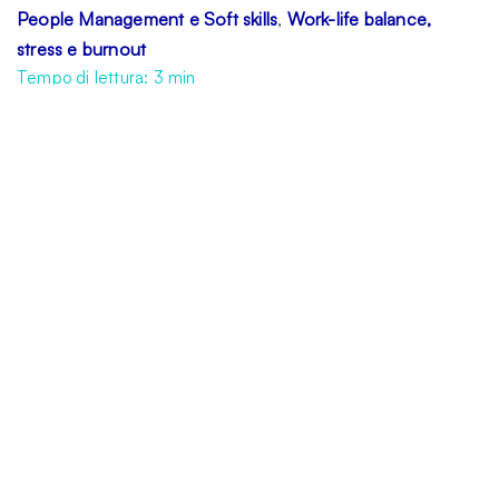
People Management e Soft skills
Work-life balance,
,
stress e burnout
Tempo di lettura:
3
min
Inizia il countdown…
Natale è alle porte
e
con esso il periodo più stressante per chi
lavora. Dicembre, infatti, nonostante
rappresenti il periodo più atteso per milioni di
persone, porta con sé ansia e preoccupazioni
dovute ai numerosi impegni sul luogo di
lavoro, come per esempio chiusure e
pianificazioni per il nuovo anno, che uniti alla
corsa sfrenata ai regali e ai preparativi per
vari pranzi e cenoni mettono a serio rischio la
serenità dei lavoratori.