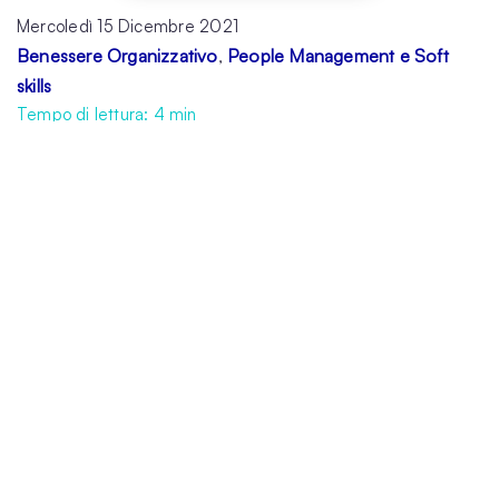
Mercoledì 15 Dicembre 2021
Benessere Organizzativo
People Management e Soft
,
skills
Tempo di lettura:
4
min
La pandemia ha cambiato la nostra
percezione del lavoro, tanto che oggi
siamo
pronti a licenziarci
per fuggire dai ritmi
frenetici e stressanti dell’ufficio e dirigerci
verso aziende più flessibili e attente al
benessere delle proprie persone.
Great Resignation è il termine che ha usato
Anthony Klotz, professore di Management
alla Mays Business School del Texas, per