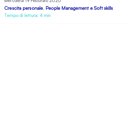
Mercoledì 19 Febbraio 2020
Crescita personale
People Management e Soft skills
,
Tempo di lettura:
4
min
Avere
fiducia in se stessi
è una condizione
molto importante sia per riuscire a fare un
lavoro il più possibile in linea con i propri
interessi e valori e sia per affrontare le
inevitabili difficoltà che ogni vita lavorativa
comporta. E’ ciò che permette di credere in
se stessi e di riuscire a dare il meglio nella
vita personale e lavorativa.
La fiducia e il
significato