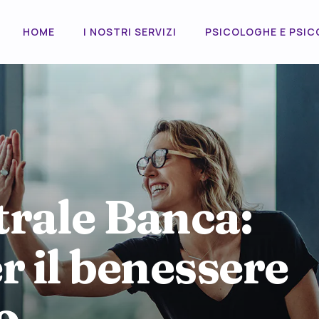
HOME
I NOSTRI SERVIZI
PSICOLOGHE E PSIC
trale Banca:
r il benessere
o