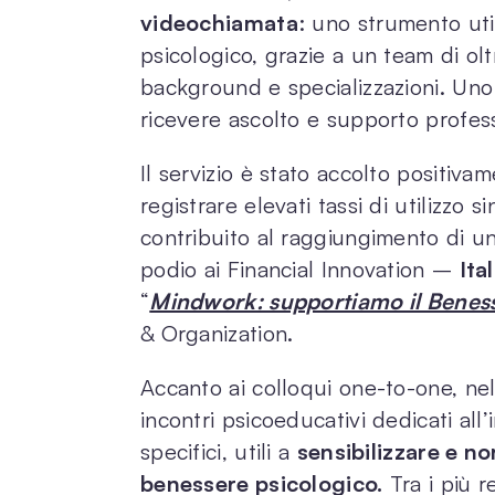
videochiamata
: uno strumento uti
psicologico, grazie a un team di ol
background e specializzazioni. Un
ricevere ascolto e supporto profes
Il servizio è stato accolto positiv
registrare elevati tassi di utilizzo s
contribuito al raggiungimento di un
podio ai Financial Innovation –
Ita
“
Mindwork: supportiamo il Beness
& Organization.
Accanto ai colloqui one-to-one, nel
incontri psicoeducativi dedicati all
specifici, utili a
sensibilizzare e no
benessere psicologico.
Tra i più r