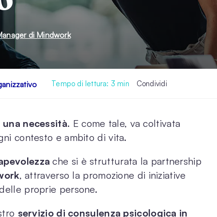
Manager di Mindwork
Tempo di lettura:
3
min
Condividi
anizzativo
e una necessità
. E come tale, va coltivata
gni contesto e ambito di vita.
apevolezza
che si è strutturata la partnership
work
, attraverso la promozione di iniziative
delle proprie persone.
ostro
servizio di consulenza psicologica in